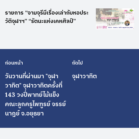
รายการ “จามจุรีมีเรื่องเล่ากับหอประ
วัติจุฬาฯ” “รัตนะแห่งเคหศิลป์”
ก่อนหน้า
ถัดไป
วันวานที่ผ่านมา "จุฬา
จุฬาวาทิต
วาทิต" จุฬาวาทิตครั้งที่
143 วงปี่พาทย์ไม้แข็ง
คณะลูกครูไพฑูรย์ จรรย์
นาฏย์ จ.อยุธยา