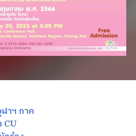
จุฬาฯ ภาค
์ต CU