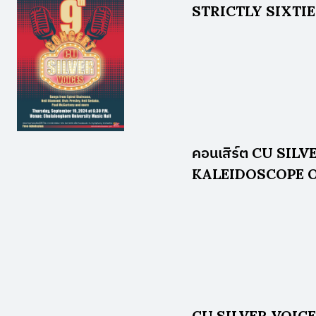
STRICTLY SIXTI
คอนเสิร์ต CU SIL
KALEIDOSCOPE 
CU SILVER VOICE