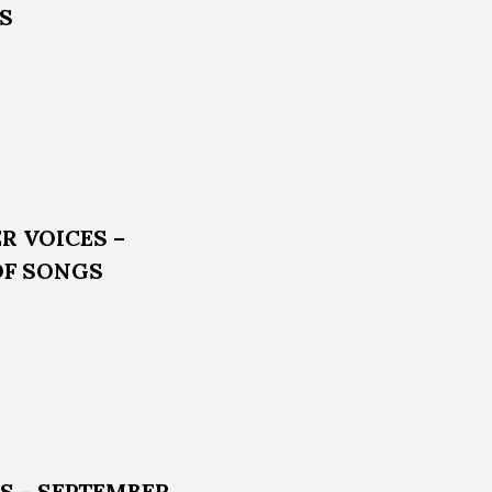
ES
VER VOICES –
OF SONGS
S – SEPTEMBER,