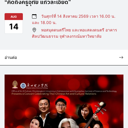
“คิดถึงครูอุทัย แก้วละเอียด”
วันศุกร์ที่ 14 สิงหาคม 2569 เวลา 16.00 น.
AUG
และ 18.00 น.
14
หอสมุดดนตรีไทย และหอแสดงดนตรี อาคาร
ศิลปวัฒนธรรม จุฬาลงกรณ์มหาวิทยาลัย
อ่านต่อ