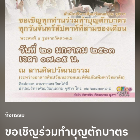
กิจกรรม
ขอเชิญร่วมทำบุญตักบาตร