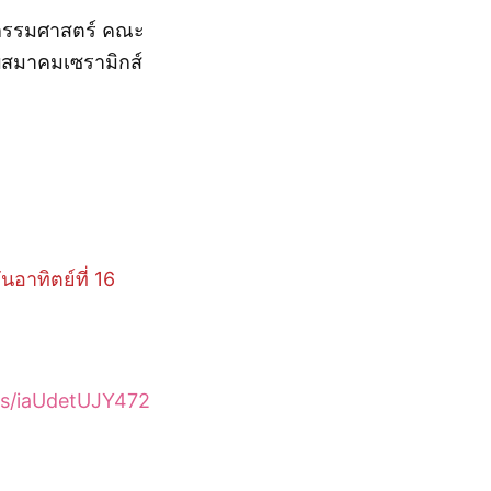
ยกรรมศาสตร์ คณะ
บสมาคมเซรามิกส์
นอาทิตย์ที่ 16
ps/iaUdetUJY472