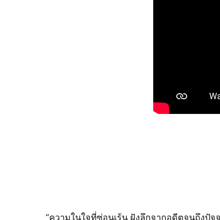
“ความในใจที่ซ่อนเร้น ฝังลึกจากอดีตจนถึงปัจ