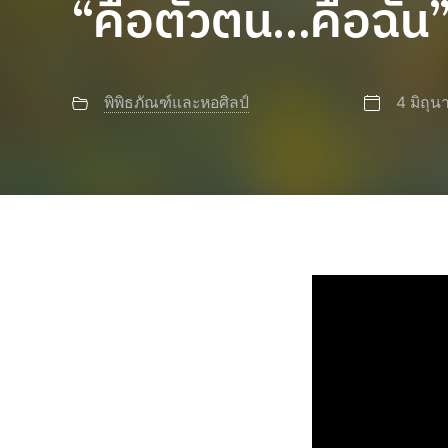
“คือตัวตน…คือฉัน
พิพิธภัณฑ์และหอศิลป์
4 มิถุ