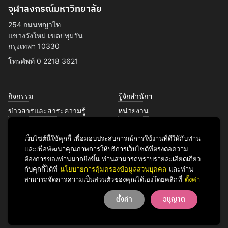
จุฬาลงกรณ์มหาวิทยาลัย
254 ถนนพญาไท
แขวงวังใหม่ เขตปทุมวัน
กรุงเทพฯ 10330
โทรศัพท์ 0 2218 3621
กิจกรรม
รู้จักสำนักฯ
ข่าวสารและสาระความรู้
หน่วยงาน
การพัฒนาเพื่อความยั่งยืนด้าน
บุคลากร
ศิลปวัฒนธรรม
เว็บไซต์นี้ใช้คุกกี้ เพื่อมอบประสบการณ์การใช้งานที่ดีให้กับท่าน
บริการของเรา
และเพื่อพัฒนาคุณภาพการให้บริการเว็บไซต์ที่ตรงต่อความ
ติดต่อเรา
ต้องการของท่านมากยิ่งขึ้น ท่านสามารถทราบรายละเอียดเกี่ยว
กับคุกกี้ได้ที่
นโยบายการคุ้มครองข้อมูลส่วนบุคคล
และท่าน
สามารถจัดการความเป็นส่วนตัวของคุณได้เองโดยคลิกที่
ตั้งค่า
Facebook
YouTube
LINE
Instagram
TikTok
ตั้งค่า
อนุญาต
© 2026 Office of Art & Culture, Chulalongkorn University