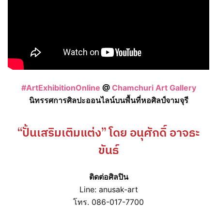
#ArtExhibitionOnline
@
Chamchuri Art Gallery
นิทรรศการศิลปะออนไลน์บนพื้นที่หอศิลป์จามจุรี
“ปั้นเสริมเติมแต่ง” โดย อนุศักดิ์ อาจธะ
ขันธ์
ติดต่อศิลปิน
Line: anusak-art
โทร. 086-017-7700