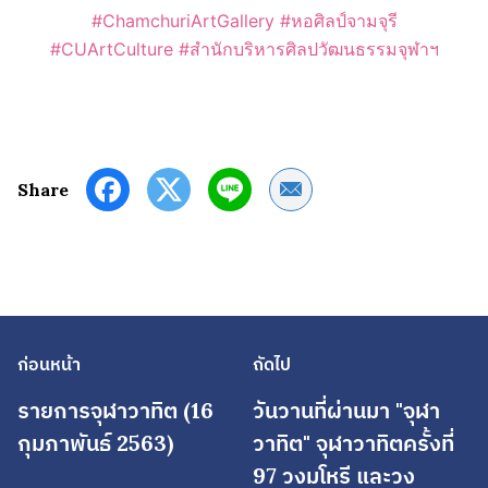
#ChamchuriArtGallery
#หอศิลป์จามจุรี
#CUArtCulture
#สำนักบริหารศิลปวัฒนธรรมจุฬาฯ
Share by Email
Share
ก่อนหน้า
ถัดไป
รายการจุฬาวาทิต (16
วันวานที่ผ่านมา "จุฬา
กุมภาพันธ์ 2563)
วาทิต" จุฬาวาทิตครั้งที่
97 วงมโหรี และวง