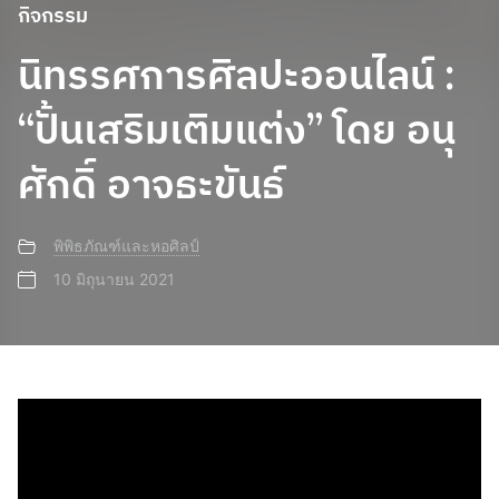
กิจกรรม
นิทรรศการศิลปะออนไลน์ :
“ปั้นเสริมเติมแต่ง” โดย อนุ
ศักดิ์ อาจธะขันธ์
พิพิธภัณฑ์และหอศิลป์
10 มิถุนายน 2021