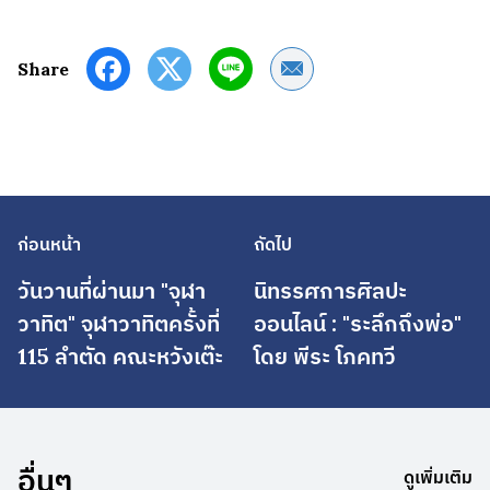
Share by Email
Share
ก่อนหน้า
ถัดไป
วันวานที่ผ่านมา "จุฬา
นิทรรศการศิลปะ
วาทิต" จุฬาวาทิตครั้งที่
ออนไลน์ : "ระลึกถึงพ่อ"
115 ลำตัด คณะหวังเต๊ะ
โดย พีระ โภคทวี
อื่นๆ
ดูเพิ่มเติม