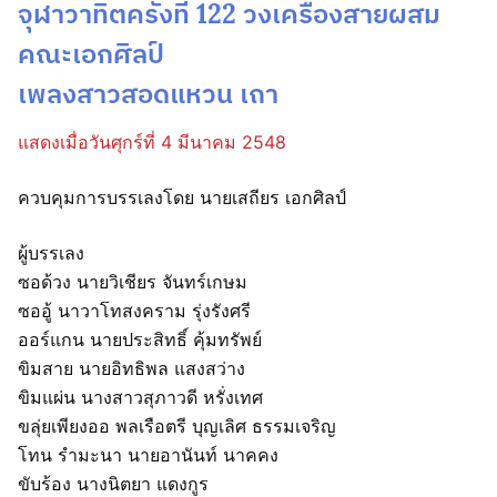
จุฬาวาทิตครั้งที่ 122 วงเครื่องสายผสม
คณะเอกศิลป์
เพลงสาวสอดแหวน เถา
แสดงเมื่อวันศุกร์ที่ 4 มีนาคม 2548
ควบคุมการบรรเลงโดย นายเสถียร เอกศิลป์
ผู้บรรเลง
ซอด้วง นายวิเชียร จันทร์เกษม
ซออู้ นาวาโทสงคราม รุ่งรังศรี
ออร์แกน นายประสิทธิ์ คุ้มทรัพย์
ขิมสาย นายอิทธิพล แสงสว่าง
ขิมแผ่น นางสาวสุภาวดี หรั่งเทศ
ขลุ่ยเพียงออ พลเรือตรี บุญเลิศ ธรรมเจริญ
โทน รำมะนา นายอานันท์ นาคคง
ขับร้อง นางนิตยา แดงกูร