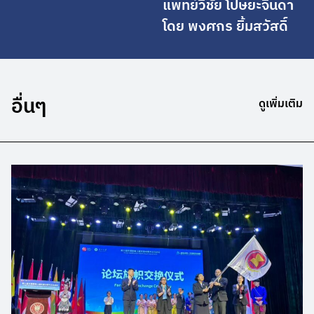
แพทย์วิชัย โปษยะจินดา
โดย พงศกร ยิ้มสวัสดิ์
อื่นๆ
ดูเพิ่มเติม