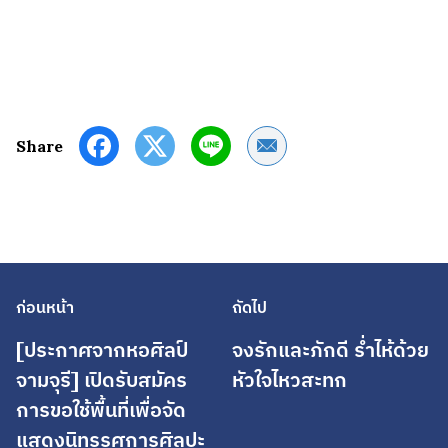
Share by Email
Share
ก่อนหน้า
ถัดไป
[ประกาศจากหอศิลป์
จงรักและภักดี ร่ำไห้ด้วย
จามจุรี] เปิดรับสมัคร
หัวใจไหวสะทก
การขอใช้พื้นที่เพื่อจัด
แสดงนิทรรศการศิลปะ