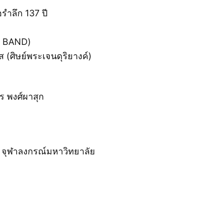
รำลึก 137 ปี
D BAND)
(ศิษย์พระเจนดุริยางค์)
พร พงศ์ผาสุก
จุฬาลงกรณ์มหาวิทยาลัย