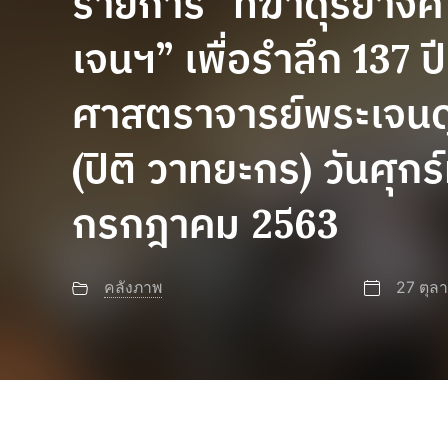
รายการ “ทีฆาดุริยางค
เจนฯ” เพื่อรำลึก 137 ปี
ศาสตราจารย์พระเจนดุ
(ปิติ วาทยะกร) วันศุกร์ท
กรกฎาคม 2563
คลังภาพ
27 ตุล