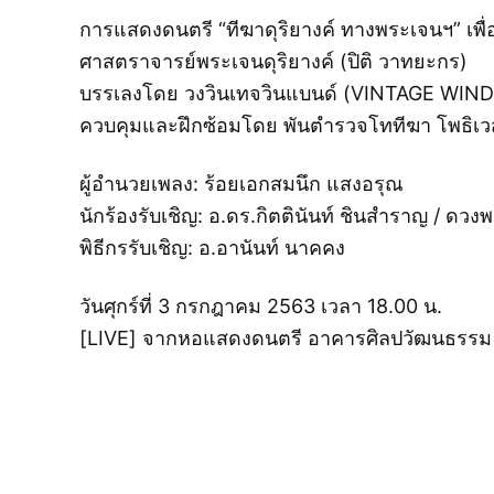
การแสดงดนตรี “ทีฆาดุริยางค์ ทางพระเจนฯ” เพื่อ
ศาสตราจารย์พระเจนดุริยางค์ (ปิติ วาทยะกร)
บรรเลงโดย วงวินเทจวินแบนด์ (VINTAGE WIN
ควบคุมและฝึกซ้อมโดย พันตำรวจโททีฆา โพธิเวส 
ผู้อำนวยเพลง: ร้อยเอกสมนึก แสงอรุณ
นักร้องรับเชิญ: อ.ดร.กิตตินันท์ ชินสำราญ / ดวง
พิธีกรรับเชิญ: อ.อานันท์ นาคคง
วันศุกร์ที่ 3 กรกฎาคม 2563 เวลา 18.00 น.
[LIVE] จากหอแสดงดนตรี อาคารศิลปวัฒนธรรม 