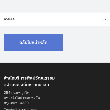
อ่านต่อ
กลับไปหน้าหลัก
สำนักบริหารศิลปวัฒนธรรม
จุฬาลงกรณ์มหาวิทยาลัย
254 ถนนพญาไท
แขวงวังใหม่ เขตปทุมวัน
กรุงเทพฯ 10330
โทรศัพท์ 0 2218 3621