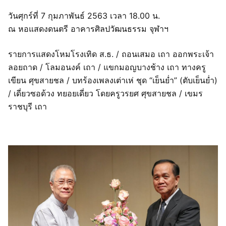
วันศุกร์ที่ 7 กุมภาพันธ์ 2563 เวลา 18.00 น.
ณ หอแสดงดนตรี อาคารศิลปวัฒนธรรม จุฬาฯ
รายการแสดงโหมโรงเทิด ส.ธ. / ถอนเสมอ เถา ออกพระเจ้า
ลอยถาด / โลมอนงค์ เถา / แขกมอญบางช้าง เถา ทางครู
เขียน ศุขสายชล / บทร้องเพลงเต่าเห่ ชุด “เย็นย่ำ” (ตับเย็นย่ำ)
/ เดี่ยวซอด้วง ทยอยเดี่ยว โดยครูวรยศ ศุขสายชล / เขมร
ราชบุรี เถา