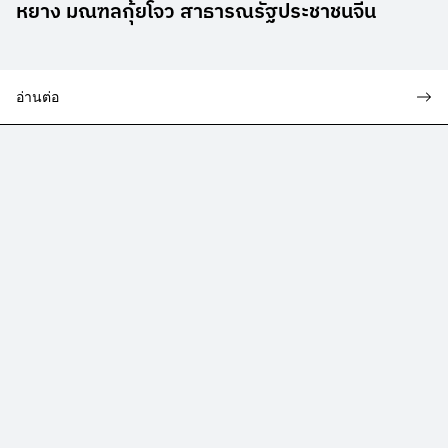
หยาง มณฑลกุ้ยโจว สาธารณรัฐประชาชนจีน
อ่านต่อ