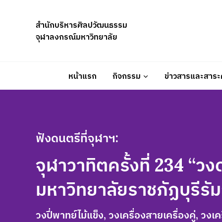
Skip
to
สำนักบริหารศิลปวัฒนธรรม
content
จุฬาลงกรณ์มหาวิทยาลัย
หน้าแรก
กิจกรรม
ข่าวสารและสาระค
ฟังดนตรีที่จุฬาฯ:
จุฬาวาทิตครั้งที่ 234 “ว
มหาวิทยาลัยราชภัฏบุรีรัม
วงปี่พาทย์ไม้แข็ง, วงเครื่องสายเครื่องคู่, วง