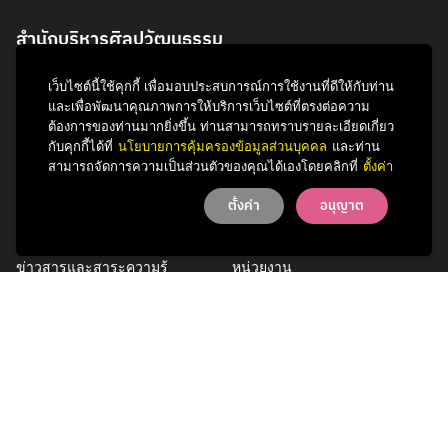
สำนักบริหารศิลปวัฒนธรรม
จุฬาลงกรณ์มหาวิทยาลัย
เว็บไซต์นี้ใช้คุกกี้ เพื่อมอบประสบการณ์การใช้งานที่ดีให้กับท่าน
254 ถนนพญาไท
และเพื่อพัฒนาคุณภาพการให้บริการเว็บไซต์ที่ตรงต่อความ
แขวงวังใหม่ เขตปทุมวัน
ต้องการของท่านมากยิ่งขึ้น ท่านสามารถทราบรายละเอียดเกี่ยว
กรุงเทพฯ 10330
กับคุกกี้ได้ที่
นโยบายการคุ้มครองข้อมูลส่วนบุคคล
และท่าน
สามารถจัดการความเป็นส่วนตัวของคุณได้เองโดยคลิกที่
ตั้งค่า
โทรศัพท์ 0 2218 3621
ตั้งค่า
อนุญาต
กิจกรรม
รู้จักสำนักฯ
ข่าวสารและสาระความรู้
หน่วยงาน
การพัฒนาเพื่อความยั่งยืนด้าน
บุคลากร
ศิลปวัฒนธรรม
บริการของเรา
ติดต่อเรา
Facebook
YouTube
LINE
Instagram
TikTok