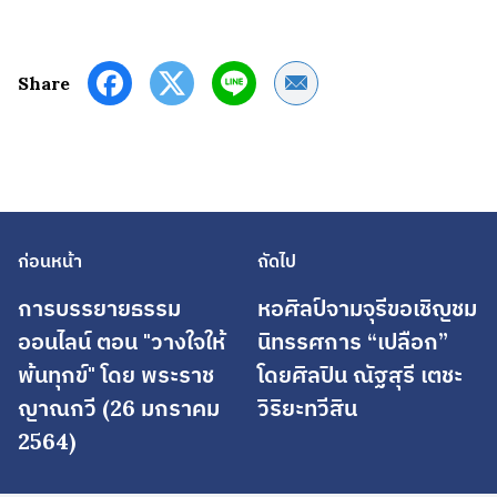
Share by Email
Share
ก่อนหน้า
ถัดไป
การบรรยายธรรม
หอศิลป์จามจุรีขอเชิญชม
ออนไลน์ ตอน "วางใจให้
นิทรรศการ “เปลือก”
พ้นทุกข์" โดย พระราช
โดยศิลปิน ณัฐสุรี เตชะ
ญาณกวี (26 มกราคม
วิริยะทวีสิน
2564)