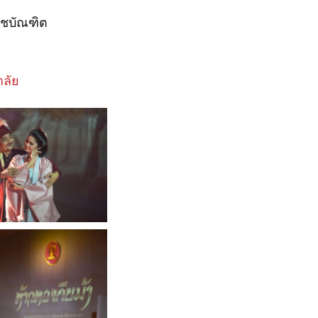
าชบัณฑิต
ลัย