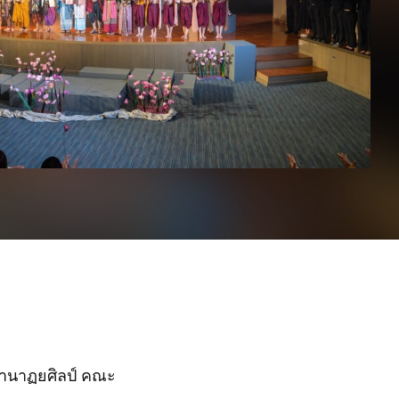
านาฏยศิลป์ คณะ