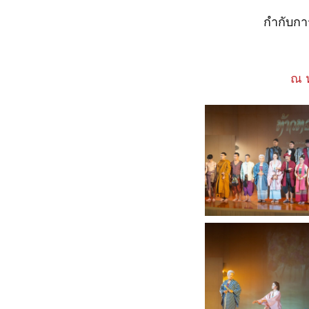
กำกับกา
ณ 