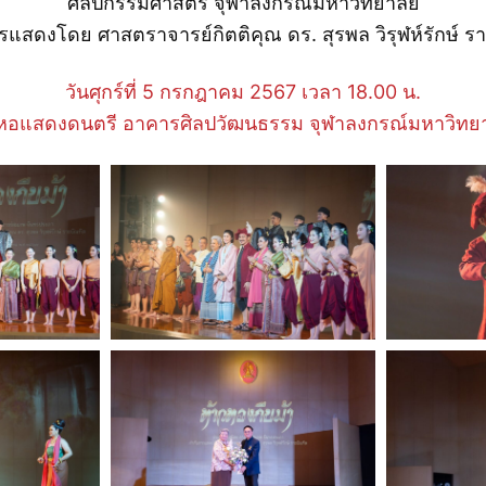
ศิลปกรรมศาสตร์ จุฬาลงกรณ์มหาวิทยาลัย
รแสดงโดย ศาสตราจารย์กิตติคุณ ดร. สุรพล วิรุฬห์รักษ์ ร
วันศุกร์ที่ 5 กรกฎาคม 2567 เวลา 18.00 น.
หอแสดงดนตรี อาคารศิลปวัฒนธรรม จุฬาลงกรณ์มหาวิทยา