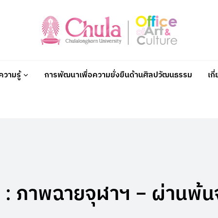
วามรู้
การพัฒนาเพื่อความยั่งยืนด้านศิลปวัฒนธรรม
เกี
ึก : ภาพฉายจุฬาฯ – ผ่านพ้น