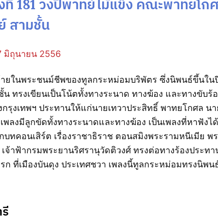
้งที่ 181 วงปี่พาทย์ไม้แข็ง คณะพาทยโก
์ สามชั้น
่ 7 มิถุนายน 2556
ท้ายในพระชนม์ชีพของทูลกระหม่อมบริพัตร ซึ่งนิพนธ์ขึ้นใน
้น ทรงเขียนเป็นโน้ตทั้งทางระนาด ทางฆ้อง และทางขับร้อ
ังกรุงเทพฯ ประทานให้แก่นายเทวาประสิทธิ์ พาทยโกศล นาย
เพลงมีลูกขัดทั้งทางระนาดและทางฆ้อง เป็นเพลงที่หาฟังได
กบทคอนเสิร์ต เรื่องราชาธิราช ตอนสมิงพระรามหนีเมีย พร
 เจ้าฟ้ากรมพระยานริศรานุวัดติวงศ์ ทรงต่อทางร้องประทา
ก ที่เมืองบันดุง ประเทศชวา เพลงนี้ทูลกระหม่อมทรงนิพนธ์
รี