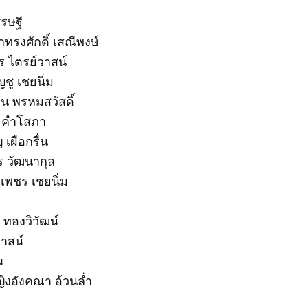
ศรษฐี
ทรงศักดิ์ เสณีพงษ์
 ไตรย์วาสน์
ชู เชยนิ่ม
น พรหมสวัสดิ์
์ คำโสภา
เผือกรื่น
ร วัฒนากุล
งเพชร เชยนิ่ม
 ทองวิวัฒน์
วาสน์
ณ
ญิงอังคณา อ้วนล่ำ