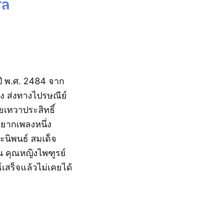
ศล
ปี พ.ศ. 2484 จาก
ง ส่งทางไปรษณีย์
เทวาประสิทธิ์
้ยากเพลงหนึ่ง
ะนิพนธ์ สมเด็จ
น คุณหญิงไพฑูรย์
เสร็จแล้วไม่เคยได้