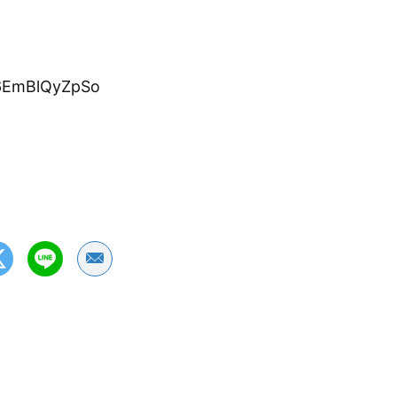
/6EmBlQyZpSo
Share by Email