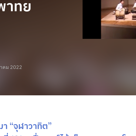
ะพาทย
วาคม 2022
นมา “จุฬาวาทิต”