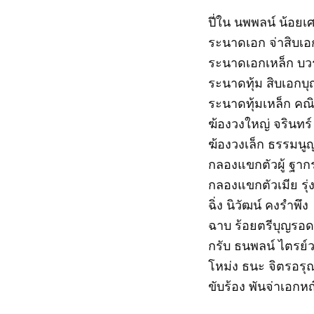
ปี่ใน นพพลน์ น้อยเ
ระนาดเอก จ่าสิบเอก
ระนาดเอกเหล็ก บวร
ระนาดทุ้ม สิบเอกบุญ
ระนาดทุ้มเหล็ก คณิ
ฆ้องวงใหญ่ จรินทร
ฆ้องวงเล็ก ธรรมนูญ 
กลองแขกตัวผู้ ฐาก
กลองแขกตัวเมีย รุ่
ฉิ่ง นิวัฒน์ คงรำพึง
ฉาบ ร้อยตรีบุญรอด
กรับ ธนพลน์ ไตรย์
โหม่ง ธนะ จิตรอรุ
ขับร้อง พันจ่าเอกห