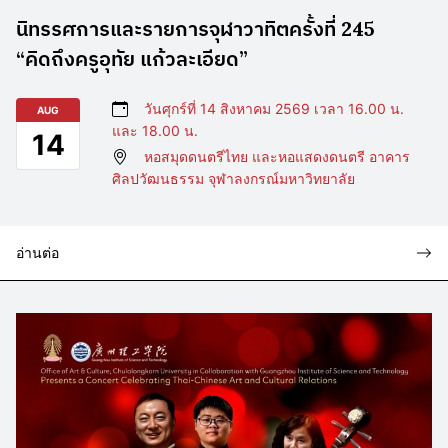
นิทรรศการและรายการจุฬาวาทิตครั้งที่ 245
“คิดถึงครูอุทัย แก้วละเอียด”
วันศุกร์ที่ 14 สิงหาคม 2569 เวลา 16.00 น.
AUG
และ 18.00 น.
14
หอสมุดดนตรีไทย และหอแสดงดนตรี อาคาร
ศิลปวัฒนธรรม จุฬาลงกรณ์มหาวิทยาลัย
อ่านต่อ