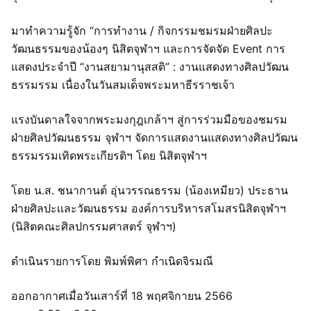
มาทำความรู้จัก “การทำงาน / กิจกรรมชมรมฝ่ายศิลปะ
วัฒนธรรมของน้องๆ นิสิตจุฬาฯ และการจัดจัด Event การ
แสดงประจำปี “งานสยามานุสสติ” : งานแสดงทางศิลปวัฒน
ธรรมรรม เนื่องในวันสมเด็จพระมหาธีรราชเจ้า
แรงบันดาลใจจากพระมงกุฎเกล้าฯ สู่การร่วมมือของชมรม
ฝ่ายศิลปวัฒนธรรม จุฬาฯ จัดการแสดงานแสดงทางศิลปวัฒน
ธรรมรรมเทิดพระเกียรติฯ โดย นิสิตจุฬาฯ
โดย น.ส. ชนากานต์ อุ่นวรรณธรรม (น้องเหมียว) ประธาน
ฝ่ายศิลปะเเละวัฒนธรรม องค์การบริหารสโมสรนิสิตจุฬาฯ
(นิสิตคณะศิลปกรรมศาสตร์ จุฬาฯ)
ดำเนินรายการโดย พิมพ์พิศา กำเนิดจิรมณี
ออกอากาศเมื่อวันเสาร์ที่ 18 พฤศจิกายน 2566