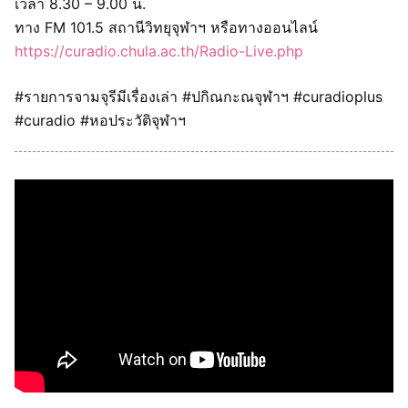
เวลา 8.30 – 9.00 น.
ทาง FM 101.5 สถานีวิทยุจุฬาฯ หรือทางออนไลน์
https://curadio.chula.ac.th/Radio-Live.php
#รายการจามจุรีมีเรื่องเล่า #ปกิณกะณจุฬาฯ #curadioplus
#curadio #หอประวัติจุฬาฯ